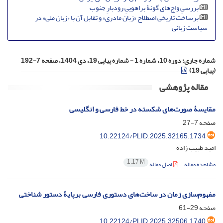
بررسیِ واج‌های گونۀ براهوییِ رودبارِ جنوب
برساخت تاریخی اصطلاح «زبان مادری» و تقابل آن با «زبان ملی» در
سیاست زبانی
شماره جاری:
دوره 10، شماره 1 - شماره پیاپی 19، دی 1404، صفحه 7-192
(پیاپی 19)
مقاله پژوهشی
مقایسۀ صورت‌های شکسته در خط فارسی و انگلیسی
صفحه
7-27
10.22124/PLID.2025.32165.1734
امید طبیب زاده
1.17 M
مشاهده مقاله
اصل مقاله
مفهوم‌سازی زمان در ساخت‌های دستوری فارسی برپایۀ دستور شناختی
صفحه
29-61
10.22124/PLID.2025.32506.1740