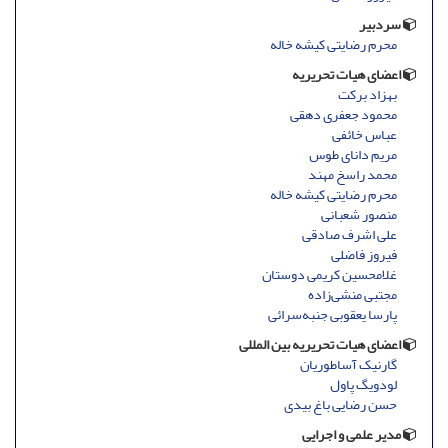
سردبیر
محرم رضایتی کیشه خاله
اعضای هیات تحریریه
بهزاد برکت
محمود جعفری دهقی
عباس خائفی
مریم دانای طوس
محمد راسخ مهند
محرم رضایتی کیشه خاله
منصور شعبانی
علی اشرف صادقی
فیروز فاضلی
غلامحسین کریمی دوستان
مجتبی منشی‌زاده
پارسا یعقوبی جنبه‌سرائی
اعضای هیات تحریریه بین المللی
گارنیک آساطوریان
لودویگ پاول
حسن رضایی باغ بیدی
مدیر علمی و اجرایی