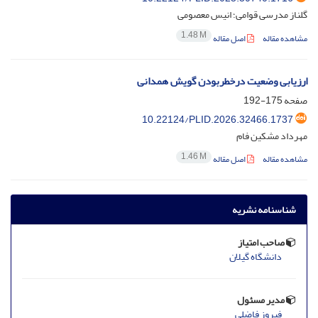
گلناز مدرسی قوامی؛ انیس معصومی
1.48 M
مشاهده مقاله
اصل مقاله
ارزیابی وضعیت درخطربودن گویش همدانی
صفحه
175-192
10.22124/PLID.2026.32466.1737
مهرداد مشکین فام
1.46 M
مشاهده مقاله
اصل مقاله
شناسنامه نشریه
صاحب امتیاز
دانشگاه گیلان
مدیر مسئول
فیروز فاضلی