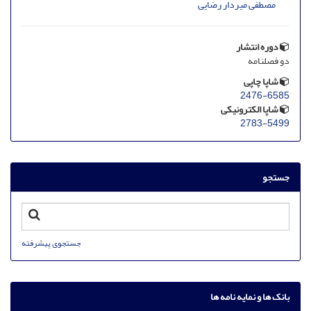
مصطفی میردار رضایی
دوره انتشار
دو فصلنامه
شاپا چاپی
2476-6585
شاپا الکترونیکی
2783-5499
جستجو
جستجوی پیشرفته
بانک ها و نمایه نامه ها