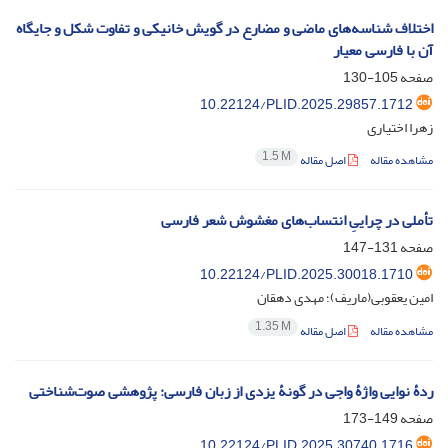
اختلاف شناسه‌های ماضی و مضارع در گویش خانیکی و تفاوت شکل و جایگاه
آن با فارسی معیار
صفحه
105-130
10.22124/PLID.2025.29857.1712
زهرا اختیاری
1.5 M
مشاهده مقاله
اصل مقاله
تأملی در چراییِ انتساب‌های مغشوش شعر فارسی
صفحه
131-147
10.22124/PLID.2025.30018.1710
امین یعقوبی(ماریف)؛ مهدی دهقان
1.35 M
مشاهده مقاله
اصل مقاله
ردۀ نوایی واژۀ واجی در گونۀ یزدی از زبان فارسی: پژوهشی صوت‌شناختی
صفحه
149-173
10.22124/PLID.2025.30740.1716