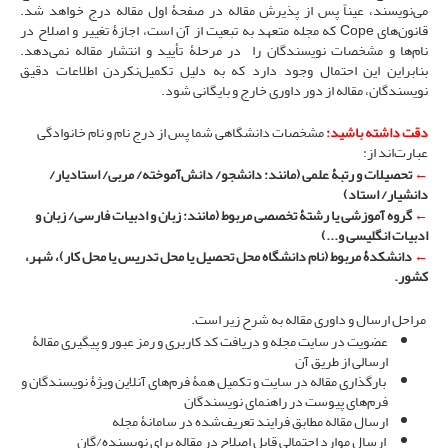
می‌نویسند، عیناً پس از پذیرش مقاله در صفحۀ اول مقاله درج خواهد شد.
قانون‌های Cope که مجله متعهد به تبعیت از آن است، اجازۀ تغییر و اصلاح در
نام‌ها و مشخصات نویسندگان را در مرحلۀ تأیید و انتشار مقاله نمی‌دهد.
بنابراین این احتمال وجود دارد که به دلیل تکمیل‌نکردن اطلاعات دقیق
نویسندگان، مقاله از دور داوری خارج و بایگانی شود.
دقت داشته باشید:
مشخصات دانشگاهی شما پس از درج نام و نام خانوادگی
عبارت‌اند از:
←
تحصیلات و رتبۀ علمی (مانند: دانشجو/ دانش‌آموخته/ مربی/ استادیار/
دانشیار/ استاد)
←
گروه آموزشی یا رشتۀ تخصصی مربوط (مانند: زبان و ادبیات فارسی/ زبان و
ادبیات انگلیسی و...)
←
دانشکدۀ مربوط (نام دانشگاه محل تحصیل یا محل تدریس یا محل کار)،
شهر،
کشور.
مراحل ارسال و داوری مقاله به شرح زیر است.
عضویت در سایت مجله و دریافت کد کاربری و رمز عبور و پیگیری مقالۀ
ارسالی از طریق آن
بارگذاری مقاله در سایت و تکمیل همۀ فرم‌های آنلاین ویژۀ نویسندگان و
فرم‌های پیوست در راهنمای نویسندگان
ارسال مقاله مطابق فرایند تعریف‌شده در سامانۀ مجله
ارسال موارد احتمالی قابل اصلاح در مقاله برای نویسنده/گان