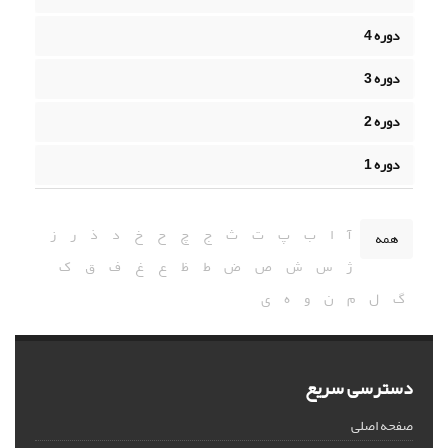
دوره 4
دوره 3
دوره 2
دوره 1
آ
ا
ب
پ
ت
ث
ج
چ
ح
خ
د
ذ
ر
ز
همه
ژ
س
ش
ص
ض
ط
ظ
ع
غ
ف
ق
ک
گ
ل
م
ن
و
ه
ی
دسترسی سریع
صفحه اصلی