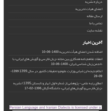
درباره نشریه
اعضای هیات تحریریه
ارسال مقاله
تماس با ما
نقشه سایت
آخرین اخبار
اضافه شدن اعضای هیأت تحریریه
1400-06-10
انعقاد تفاهم نامه همکاری بین مجله «زبان فارسی و گویش های ایرانی» با
«انجمن زبان شناسی ایران»
1400-06-10
اعلام نتیجه ارزشیابی وزارت علوم و تحقیقات کشور در سال 1399
1399-
09-28
اعطای رتبه علمی - پژوهشی از شماره اول (بهار و تابستان 1395) نشریه
«زبان فارسی و گویش‌های ایرانی» دانشگاه گیلان
1396-02-17
is licensed under a
Persian Language and Iranian Dialects