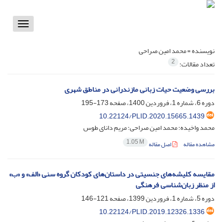
Toggle
vigation
نویسنده =
محمد امین صراحی
2
تعداد مقالات:
بررسی وضعیت حیات زبانی مازندرانی در مناطق شهری
دوره 6، شماره 1، فروردین 1400، صفحه
173-195
10.22124/PLID.2020.15665.1439
محمد واخیده؛ محمد امین صراحی؛ مریم دانای طوس
1.05 M
مشاهده مقاله
اصل مقاله
مقایسه کلیشه‌های جنسیتی در داستان‌های کودکان گروه سنی «الف» و «ب»
از منظر زبان‌شناسی فرهنگی
دوره 5، شماره 1، فروردین 1399، صفحه
121-146
10.22124/PLID.2019.12326.1336