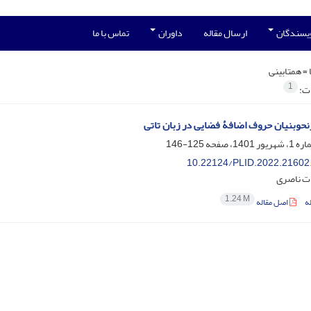
ویسندگان
ارسال مقاله
داوران
تماس با ما
 =
همتابینی
1
ات:
نحوبنیان حروف اضافۀ فضایی در زبان تاتی
125-146
10.22124/PLID.2022.21602
ت ناصری
1.24 M
ه
اصل مقاله