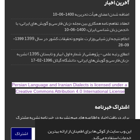
آخرین اخبار
اضافه شدن اعضای هیأت تحریریه
1400-06-10
انعقاد تفاهم نامه همکاری بین مجله «زبان فارسی و گویش های ایرانی» با
«انجمن زبان شناسی ایران»
1400-06-10
اعلام نتیجه ارزشیابی وزارت علوم و تحقیقات کشور در سال 1399
1399-
09-28
اعطای رتبه علمی - پژوهشی از شماره اول (بهار و تابستان 1395) نشریه
«زبان فارسی و گویش‌های ایرانی» دانشگاه گیلان
1396-02-17
is licensed under a
Persian Language and Iranian Dialects
Creative Commons Attribution 4.0 International License
اشتراک خبرنامه
برای دریافت اخبار و اطلاعیه های مهم نشریه در خبرنامه نشریه مشترک
شوید.
این وب سایت از کوکی ها برای اطمینان از ارائه بهترین
اشتراک
خدمات استفاده می کند.