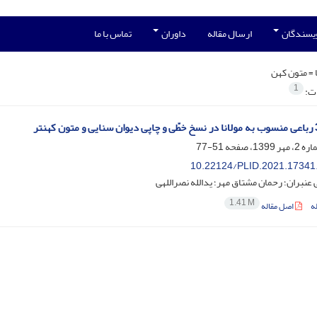
ویسندگان
ارسال مقاله
داوران
تماس با ما
 =
متون کهن‌
1
ات:
51-77
10.22124/PLID.2021.17341
ی عنبران؛ رحمان مشتاق مهر؛ یدالله نصراللهی
1.41 M
ه
اصل مقاله