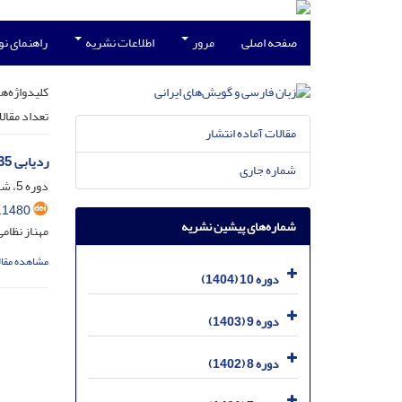
صفحه اصلی
مرور
اطلاعات نشریه
راهنمای ن
کلیدواژه‌ها
تعداد مقال
مقالات آماده انتشار
ردیابی 35 رباعی منسوب به مولانا در نسخ خطّی و چاپی دیوان سنایی و متون کهن‎تر
شماره جاری
دوره 5، شماره 2، مهر 1399، صفحه
.1480
شماره‌های پیشین نشریه
مهناز نظام
مشاهده مقال
دوره 10 (1404)
دوره 9 (1403)
دوره 8 (1402)