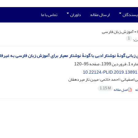
ویسندگان
ارسال مقاله
داوران
تماس با ما
 =
آموزش زبان فارسی
1
ات:
 زبانی گونۀ نوشتار ادبی با گونۀ نوشتار معیار برای آموزش زبان فارسی به غیرفا
95-120
10.22124/PLID.2019.13891
ی اصفهانی؛ احمد خاتمی؛ مهین ناز میردهقان
1.15 M
ه
اصل مقاله