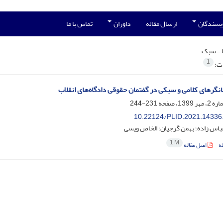
ویسندگان
ارسال مقاله
داوران
تماس با ما
 =
سبک
1
ات:
نگرهای کلامی و سبکی در گفتمان حقوقی دادگاه‌های انقلاب
231-244
10.22124/PLID.2021.14336
اس زاده؛ بهمن گرجیان؛ الخاص ویسی
1 M
ه
اصل مقاله