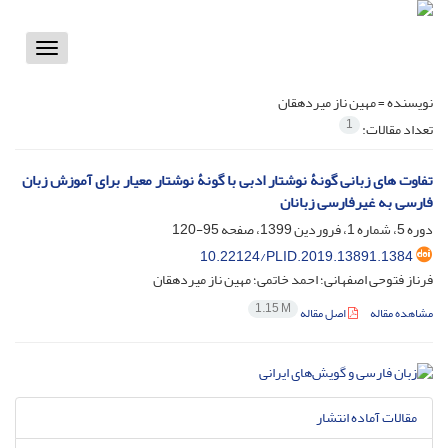
Toggle
vigation
نویسنده =
مهین ناز میردهقان
1
تعداد مقالات:
تفاوت های زبانی گونۀ نوشتار ادبی با گونۀ نوشتار معیار برای آموزش زبان
فارسی به غیرفارسی زبانان
دوره 5، شماره 1، فروردین 1399، صفحه
95-120
10.22124/PLID.2019.13891.1384
فرناز فتوحی اصفهانی؛ احمد خاتمی؛ مهین ناز میردهقان
1.15 M
مشاهده مقاله
اصل مقاله
مقالات آماده انتشار