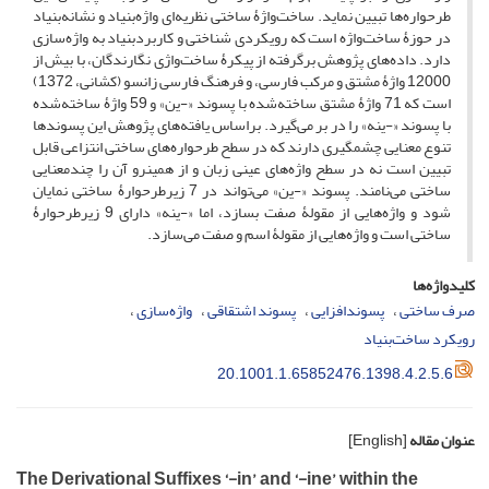
طرحواره‌ها تبیین نماید. ساخت‌واژۀ ساختی نظریه‌ای واژه‌بنیاد و نشانه‌بنیاد
در حوزۀ ساخت‌واژه است که رویکردی شناختی و کاربردبنیاد به واژه‌سازی
دارد. داده‌های پژوهش برگرفته از پیکرۀ ساخت‌واژی نگارندگان، با بیش از
12000 واژۀ مشتق و مرکب فارسی، و فرهنگ فارسی زانسو (کشانی، 1372)
است که 71 واژۀ مشتق ساخته‌شده با پسوند «-ین» و 59 واژۀ ساخته‌شده
با پسوند «-ینه» را در بر می‌گیرد. براساس یافته‌های پژوهش این پسوندها
تنوع معنایی چشمگیری دارند که در سطح طرحواره‌های ساختی انتزاعی قابل
تبیین است نه در سطح واژه‌های عینی زبان و از همین­رو آن را چندمعنایی
ساختی می‌نامند. پسوند «-ین» می‌تواند در 7 زیرطرحوارۀ ساختی نمایان
شود و واژه‌هایی از مقولۀ صفت بسازد، اما «-ینه» دارای 9 زیرطرحوارۀ
ساختی است و واژه‌هایی از مقولۀ اسم و صفت می‌سازد.
کلیدواژه‌ها
صرف ساختی
پسوندافزایی
پسوند اشتقاقی
واژه‌سازی
رویکرد ساخت‌بنیاد
20.1001.1.65852476.1398.4.2.5.6
عنوان مقاله
[English]
The Derivational Suffixes ‘-in’ and ‘-ine’ within the