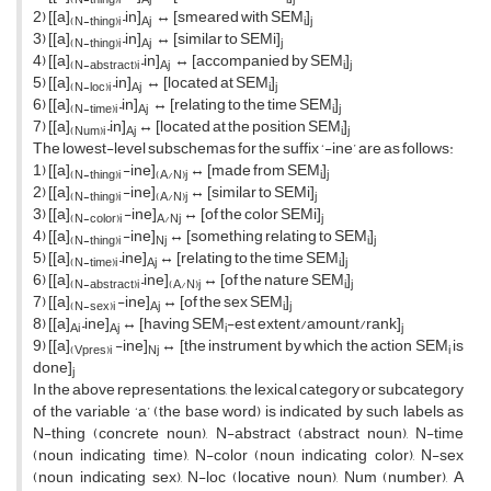
2) [[a]
–in]
↔ [smeared with SEM
]
(N-thing)i
Aj
i
j
3) [[a]
–in]
↔ [similar to SEMi]
(N-thing)i
Aj
j
4) [[a]
–in]
↔ [accompanied by SEM
]
(N-abstract)i
Aj
i
j
5) [[a]
–in]
↔ [located at SEM
]
(N-loc)i
Aj
i
j
6) [[a]
–in]
↔ [relating to the time SEM
]
(N-time)i
Aj
i
j
7) [[a]
–in]
↔ [located at the position SEM
]
(Num)i
Aj
i
j
The lowest-level subschemas for the suffix ‘-ine’ are as follows:
1) [[a]
-ine]
↔ [made from SEM
]
(N-thing)i
(A/N)j
i
j
2) [[a]
-ine]
↔ [similar to SEMi]
(N-thing)i
(A/N)j
j
3) [[a]
-ine]
↔ [of the color SEMi]
(N-color)i
A/Nj
j
4) [[a]
-ine]
↔ [something relating to SEM
]
(N-thing)i
Nj
i
j
5) [[a]
–ine]
↔ [relating to the time SEM
]
(N-time)i
Aj
i
j
6) [[a]
–ine]
↔ [of the nature SEM
]
(N-abstract)i
(A/N)j
i
j
7) [[a]
-ine]
↔ [of the sex SEM
]
(N-sex)i
Aj
i
j
8) [[a]
–ine]
↔ [having SEM
-est extent/amount/rank]
Ai
Aj
i
j
9) [[a]
-ine]
↔ [the instrument by which the action SEM
is
(Vpres)i
Nj
i
done]
j
In the above representations, the lexical category or subcategory
of the variable ‘a’ (the base word) is indicated by such labels as
N-thing (concrete noun), N-abstract (abstract noun), N-time
(noun indicating time), N-color (noun indicating color), N-sex
(noun indicating sex), N-loc (locative noun), Num (number), A