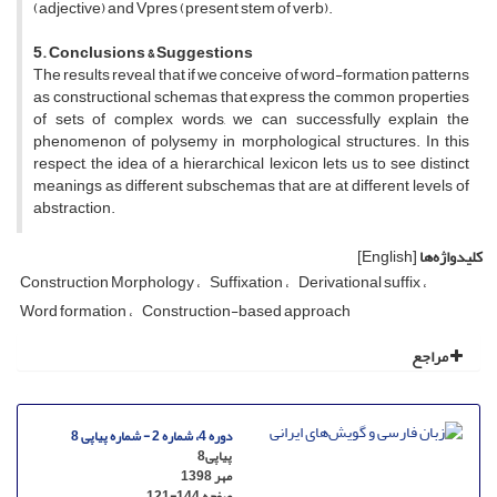
(adjective) and Vpres (present stem of verb).
5. Conclusions & Suggestions
The results reveal that if we conceive of word-formation patterns
as constructional schemas that express the common properties
of sets of complex words, we can successfully explain the
phenomenon of polysemy in morphological structures. In this
respect, the idea of a hierarchical lexicon lets us to see distinct
meanings as different subschemas that are at different levels of
abstraction.
کلیدواژه‌ها
[English]
Construction Morphology
Suffixation
Derivational suffix
Word formation
Construction-based approach
مراجع
دوره 4، شماره 2 - شماره پیاپی 8
پیاپی8
مهر 1398
صفحه
121-144