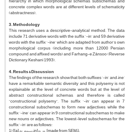
hierarchy in which morphological schemas, subschemas and
concrete complex words are at different levels of schematicity
(abstractness).
3. Methodology
This research uses a descriptive-analytical method. The data
include 71 derivative words with the suffix ‘-in’ and 59 derivative
words with the suffix ‘-ine’ which are adapted from author’s own
morphological corpus (including more than 12000 Persian
compound and affixed words) and Farhang-e Zānsoo (Reverse
Dictionary, Keshani 1993).
4. Results & Discussion
The findings of the research show that both suffixes ‘-in’ and –ine’
have a remarkable semantic diversity and this polysemy is not
explainable at the level of concrete words but at the level of
abstract constructional schemas, and therefore is called
“constructional polysemy”. The suffix ‘-in’ can appear in 7
constructional subschemas to form new adjectives, while the
suffix ‘-ine’ can appear in 9 constructional subschemas to make
new nouns or adjectives. The lowest-level subschemas for the
suffix ‘-in’ are as follows:
1) [[a]
–in]
↔ [made from SEM
]
(N-thing)i
Aj
i
j