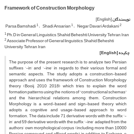
Framework of Construction Morphology
نویسندگان
[English]
1
1
2
Parsa Bamshadi
Shadi Ansarian
Negar Davari Ardakani
1
Ph.D in General Linguistics, Shahid Beheshti University, Tehran, Iran
2
Associate Professor of General linguistics, Shahid Beheshti
University, Tehran, Iran
چکیده
[English]
The purpose of the present research is to analyze two Persian
suffixes ‘-in’ and ‘-ine’ in regards to their various formal and
semantic aspects. The study adopts a construction-based
approach and uses the framework of Construction Morphology
theory (Booij, 2010, 2018) which tries to explain the word
formation patterns using the notions of “constructional schemas”
and the hierarchical relations among them. Construction
Morphology is a word-based and sign-based theory which
adopts a cognitive and usage-based approach to word
formation. The data include 71 derivative words with the suffix ‘-
in’ and 59 derivative words with the suffix ‘-ine’ adapted from the
authors’ own morphological corpus (including more than 10000
Persian compound and affixed words), in addition to Farhang-e