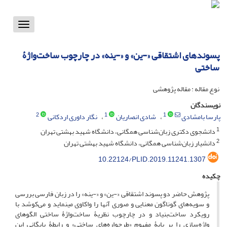
Toggle
vigation
پسوندهای اشتقاقی «-ین» و «-ینه» در چارچوب ساخت‌واژۀ
ساختی
نوع مقاله : مقاله پژوهشی
نویسندگان
2
1
1
پارسا بامشادی
شادی انصاریان
نگار داوری اردکانی
1
دانشجوی دکتری زبان‌شناسی همگانی، دانشگاه شهید بهشتی تهران
2
دانشیار زبان‌شناسی همگانی، دانشگاه شهید بهشتی تهران
10.22124/PLID.2019.11241.1307
چکیده
پژوهش حاضر دو پسوند اشتقاقی «-ین» و «-ینه» را در زبان فارسی بررسی
و سویه‌های گوناگون معنایی و صوری آنها را واکاوی می­نماید و می‌کوشد با
رویکرد ساخت‌بنیاد و در چارچوب نظریۀ ساخت‌واژۀ ساختی الگوهای
واژه‌سازی را بر پایۀ مفهوم «طرحواره‌های ساختی» و رابطۀ پایگانی این