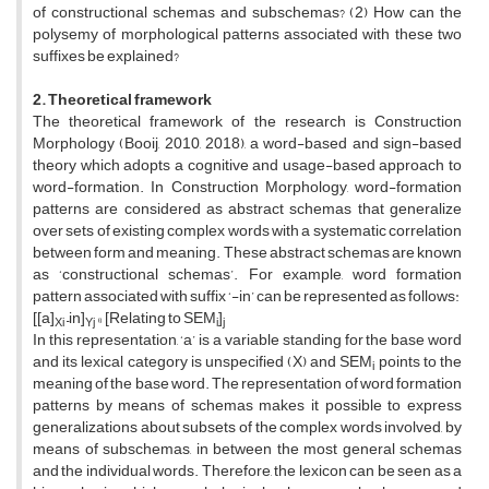
of constructional schemas and subschemas? (2) How can the
polysemy of morphological patterns associated with these two
suffixes be explained?
2. Theoretical framework
The theoretical framework of the research is Construction
Morphology (Booij, 2010, 2018), a word-based and sign-based
theory which adopts a cognitive and usage-based approach to
word-formation. In Construction Morphology, word-formation
patterns are considered as abstract schemas that generalize
over sets of existing complex words with a systematic correlation
between form and meaning. These abstract schemas are known
as ‘constructional schemas’. For example, word formation
pattern associated with suffix ‘-in’ can be represented as follows:
[[a]
–in]
« [Relating to SEM
]
Xi
Yj
i
j
In this representation, ‘a’ is a variable standing for the base word
and its lexical category is unspecified (X) and SEM
points to the
i
meaning of the base word. The representation of word formation
patterns by means of schemas makes it possible to express
generalizations about subsets of the complex words involved, by
means of subschemas, in between the most general schemas
and the individual words. Therefore, the lexicon can be seen as a