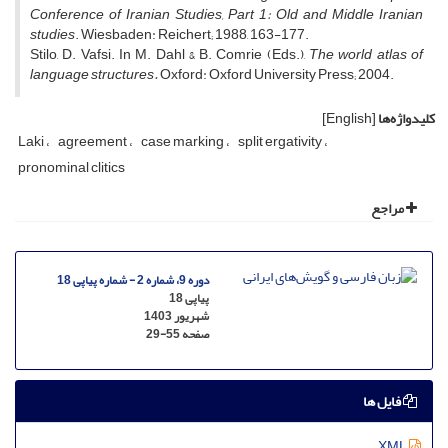
Conference of Iranian Studies, Part 1: Old and Middle Iranian
studies
. Wiesbaden: Reichert; 1988, 163-177.
Stilo, D. Vafsi. In M. Dahl & B. Comrie (Eds.),
The world atlas of
language structures.
Oxford: Oxford University Press; 2004.
کلیدواژه‌ها
[English]
Laki
agreement
case marking
split ergativity
pronominal clitics
مراجع
دوره 9، شماره 2 - شماره پیاپی 18
پیاپی 18
شهریور 1403
صفحه
29-55
فایل ها
XML