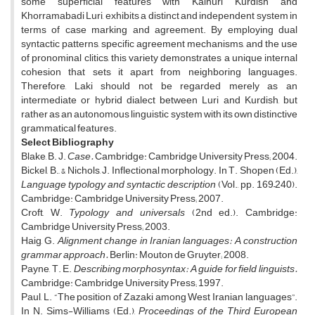
some superficial features with Kalhuri Kurdish and
Khorramabadi Luri, exhibits a distinct and independent system in
terms of case marking and agreement. By employing dual
syntactic patterns, specific agreement mechanisms, and the use
of pronominal clitics, this variety demonstrates a unique internal
cohesion that sets it apart from neighboring languages.
Therefore, Laki should not be regarded merely as an
intermediate or hybrid dialect between Luri and Kurdish, but
rather as an autonomous linguistic system with its own distinctive
grammatical features.
Select Bibliography
Blake, B. J.
Case.
Cambridge: Cambridge University Press; 2004.
Bickel, B., & Nichols, J. Inflectional morphology. In T. Shopen (Ed.),
Language typology and syntactic description
(Vol., pp. 169–240).
Cambridge: Cambridge University Press; 2007.
Croft, W.
Typology and universals
(2nd ed.). Cambridge:
Cambridge University Press; 2003.
Haig, G.
Alignment change in Iranian languages: A construction
grammar approach.
Berlin: Mouton de Gruyter; 2008.
Payne, T. E.
Describing morphosyntax: A guide for field linguists.
Cambridge: Cambridge University Press; 1997.
Paul, L. “The position of Zazaki among West Iranian languages”.
In N. Sims-Williams (Ed.),
Proceedings of the Third European