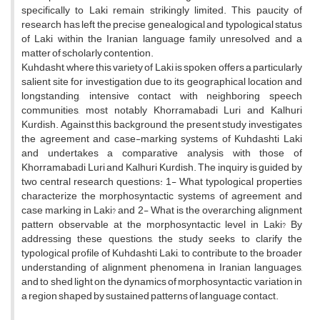
specifically to Laki remain strikingly limited. This paucity of
research has left the precise genealogical and typological status
of Laki within the Iranian language family unresolved and a
matter of scholarly contention.
Kuhdasht, where this variety of Laki is spoken, offers a particularly
salient site for investigation due to its geographical location and
longstanding, intensive contact with neighboring speech
communities, most notably Khorramabadi Luri and Kalhuri
Kurdish. Against this background, the present study investigates
the agreement and case-marking systems of Kuhdashti Laki
and undertakes a comparative analysis with those of
Khorramabadi Luri and Kalhuri Kurdish. The inquiry is guided by
two central research questions: 1- What typological properties
characterize the morphosyntactic systems of agreement and
case marking in Laki? and 2- What is the overarching alignment
pattern observable at the morphosyntactic level in Laki? By
addressing these questions, the study seeks to clarify the
typological profile of Kuhdashti Laki, to contribute to the broader
understanding of alignment phenomena in Iranian languages,
and to shed light on the dynamics of morphosyntactic variation in
a region shaped by sustained patterns of language contact.