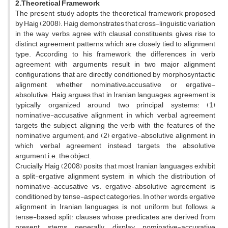
2.Theoretical Framework
The present study adopts the theoretical framework proposed
by Haig (2008). Haig demonstrates that cross-linguistic variation
in the way verbs agree with clausal constituents gives rise to
distinct agreement patterns, which are closely tied to alignment
type. According to his framework, the differences in verb
agreement with arguments result in two major alignment
configurations that are directly conditioned by morphosyntactic
alignment, whether nominative–accusative or ergative-
absolutive. Haig argues that in Iranian languages, agreement is
typically organized around two principal systems: (1)
nominative-accusative alignment, in which verbal agreement
targets the subject, aligning the verb with the features of the
nominative argument; and (2) ergative-absolutive alignment, in
which verbal agreement instead targets the absolutive
argument, i.e., the object.
Crucially, Haig (2008) posits that most Iranian languages exhibit
a split-ergative alignment system, in which the distribution of
nominative-accusative vs. ergative-absolutive agreement is
conditioned by tense-aspect categories. In other words, ergative
alignment in Iranian languages is not uniform but follows a
tense-based split: clauses whose predicates are derived from
present stems generally display nominative-accusative