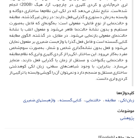
لری خرم‌آبادی و کردی کلهری در چارچوب آراء هیگ (2008) انجام
شده‌است. نتایج نشان می‌دهد که در لکی، این نظام‌ها ساختاری دوگانه و
وابسته به زمان دستوری و گذرایی فعل دارند: در زمان غیرگذشته، مطابقه
و حالت‌نمایی از نوع فاعلی- مفعولی است؛ به‌گونه‌ای که فاعل به‌صورت
مستقیم و بدون نشانة حالت‌نما ظاهر می‌شود و مفعول اغلب با نشانة
حالت‌نمای مفعولی بازنمایی می‌شود. در مقابل، در گذشته، الگوی مطابقه
کناییِ گسسته است و فاعلِ فعل گذرا با واژه‌بست ضمیری بر مفعول نمایان
می‌شود و فعل بدون نشانه‌گذاری شخص و شمار، به‌صورت سوم‌شخص
مفرد به‌کار می‌رود. این ساختار، لکی را از کردی کلهری و لری که نظام مطابقه
و حالت‌نمایی یکنواخت و مستقل از زمان یا گذرایی فعل دارند، متمایز
می‌سازد. بنابراین، با وجود شباهت‌های سطحی، زبان لکی کوهدشتی
ساختاری مستقل و منسجم دارد و نمی‌توان آن را گویشی وابسته یا ترکیبی از
کردی و لری دانست.
کلیدواژه‌ها
زبان لکی
مطابقه
حالت­نمایی
کنایی گسسته
واژه­بست­های ضمیری
موضوعات
پژوهشی
عنوان مقاله
[English]