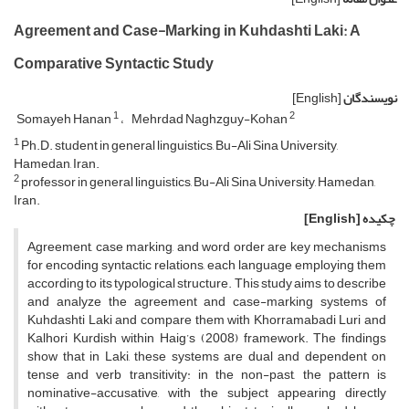
Agreement and Case-Marking in Kuhdashti Laki: A
Comparative Syntactic Study
نویسندگان
[English]
1
2
Somayeh Hanan
Mehrdad Naghzguy-Kohan
1
Ph.D. student in general linguistics, Bu-Ali Sina University,
Hamedan, Iran.
2
professor in general linguistics, Bu-Ali Sina University, Hamedan,
Iran.
چکیده
[English]
Agreement, case marking, and word order are key mechanisms
for encoding syntactic relations, each language employing them
according to its typological structure. This study aims to describe
and analyze the agreement and case-marking systems of
Kuhdashti Laki and compare them with Khorramabadi Luri and
Kalhori Kurdish within Haig’s (2008) framework. The findings
show that in Laki, these systems are dual and dependent on
tense and verb transitivity: in the non-past, the pattern is
nominative-accusative, with the subject appearing directly