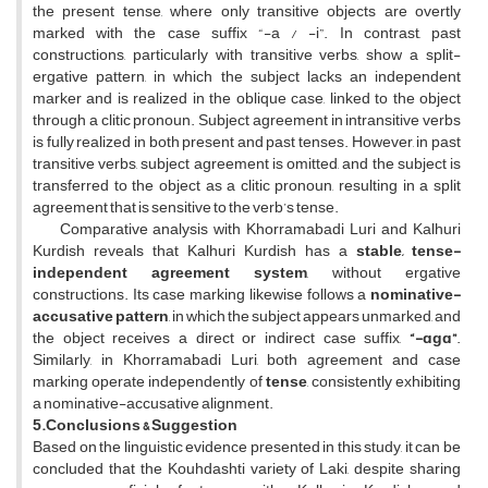
the present tense, where only transitive objects are overtly
marked with the case suffix “-a / -i”. In contrast, past
constructions, particularly with transitive verbs, show a split-
ergative pattern, in which the subject lacks an independent
marker and is realized in the oblique case, linked to the object
through a clitic pronoun. Subject agreement in intransitive verbs
is fully realized in both present and past tenses. However, in past
transitive verbs, subject agreement is omitted, and the subject is
transferred to the object as a clitic pronoun, resulting in a split
agreement that is sensitive to the verb’s tense.
Comparative analysis with Khorramabadi Luri and Kalhuri
Kurdish reveals that Kalhuri Kurdish has a
stable, tense-
independent agreement system
, without ergative
constructions. Its case marking likewise follows a
nominative-
accusative pattern
,
in which the subject appears unmarked, and
the object receives a direct or indirect case suffix,
“-ɑgɑ”
.
Similarly, in Khorramabadi Luri, both agreement and case
marking operate independently of
tense
, consistently exhibiting
a nominative-accusative alignment.
5.Conclusions & Suggestion
Based on the linguistic evidence presented in this study, it can be
concluded that the Kouhdashti variety of Laki, despite sharing