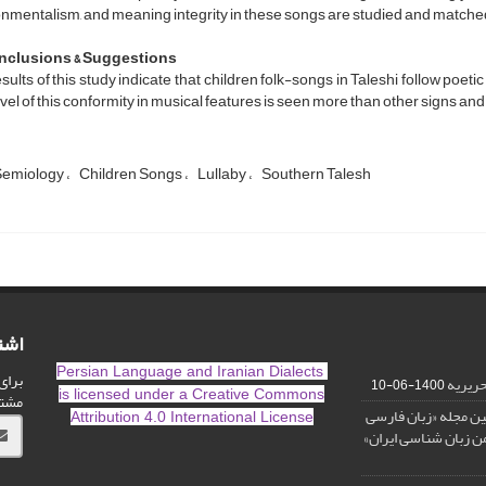
nmentalism, and meaning integrity in these songs are studied and matche
nclusions & Suggestions
sults of this study indicate that children folk-songs in Taleshi follow poetic
vel of this conformity in musical features is seen more than other signs and
Semiology
Children Songs
Lullaby
Southern Talesh
اشت
Persian Language and Iranian Dialects
برای
ریریه
1400-06-10
is licensed under a
Creative Commons
مشت
بین مجله «زبان فارسی
Attribution 4.0 International License
من زبان شناسی ایران»