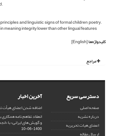
d.
 principles and linguistic signs of formal children poetry.
 in meaning integrity lower than other lingual features
کلیدواژه‌ها
[English]
مراجع
دسترسی سریع
آخرین اخبار
صفحه اصلی
اضافه شدن اعضای هیأت تح
درباره نشریه
انعقاد تفاهم نامه همکاری 
و گویش های ایرانی» با «انج
اعضای هیات تحریریه
1400-06-10
ارسال مقاله