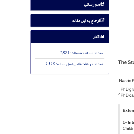
هم رسانی
ارجاع به این مقاله
آمار
تعداد مشاهده مقاله:
1,821
The Stu
تعداد دریافت فایل اصل مقاله:
1,119
Nasrin 
1
PhD gra
2
PhD can
Exten
1- In
Child