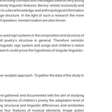
er transmitting concepts and messages towards very young
y, linguistic features, literary-artistic exclusivity and
on to cultural knowledge and anthropological information,
e structure. In the light of such a research, the more
 of speakers’ mental creation are also shown.
he used sign systems in the composition and structure of
t poetry’s structure in general. Therefore, semiotic
 linguistic sign system and songs and children’s native
rch could prove the hypothesis of singular linguistic-
.
e-analytic approach. To gather the data of the study, in
 were gathered and documented with the aim of studying
ic features of children’s poetry, the adaptation level of
g structural and linguistic differences and similarities
he four features of musical elements, image action,