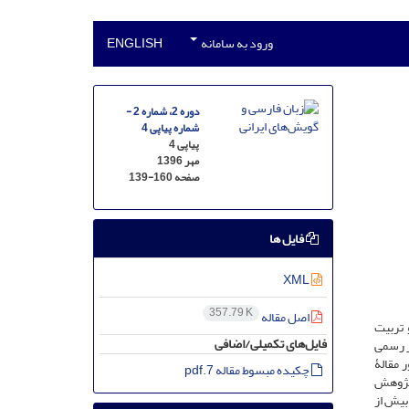
ورود به سامانه
ENGLISH
دوره 2، شماره 2 -
شماره پیاپی 4
پیاپی 4
مهر 1396
صفحه
139-160
فایل ها
XML
357.79 K
اصل مقاله
 تربیت
فایل‌های تکمیلی/اضافی
ر رسمی
 مقالۀ
چکیده مبسوط مقاله 7.pdf
 پژوهش
بیش از