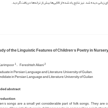
 زبانی دیده ‌شد. نیز نتایج یادشده از لالایی‌ها بیش از ترانه‌ها دریافت گردید.
dy of the Linguistic Features of Children's Poetry in Nurse
1
2
Karimpoor
Fereshteh Aliani
duate in Persian Language and Literature, University of Guilan.
didate in Persian Language and Literature, University of Guilan
ded abstract
troduction
ren’s songs are a small yet considerable part of folk songs. They are 