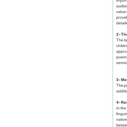
import
audien
value 
provid
detail
2- Th
The la
child
approa
poems’
semiot
3- M
The pr
additi
4- Re
In the
lingui
native
betwe