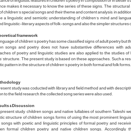
ance of linguistic features in children’s poetry in composition or in bett
ce makes it necessary to know the series of these signs. The structural stud
of children’s special songs and their theme and content analysis, in additi
e a linguistic and semiotic understanding of children’s mind and languag
ed linguistic-literary aspects of folk-songs and also the simpler structures
eoretical framework
nguage of children’s poetry has some classified signs of adult poetry but t
ren songs and poetry does not have substantive differences with adul
ches of poetry and linguistic studies are also applied to the studies of
 structure. The present study is based on these approaches. Such a resea
ic pattern in the structure of children’s poetry in both formal and folk forms
ethodology
esent study was coducted with library and field method and with descriptiv
on to the field research, the collected song series were also used.
sults & Discussion
 present study, children songs and native lullabies of southern Taleshi
stic structure of children songs, forms of using the most prominent linguist
 songs with poetic and linguistic principles of formal poetry and receivin
en formal children poetry and native children songs. Accordingly, t