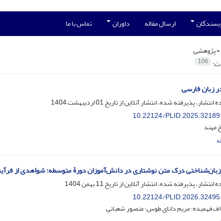
ویسندگان
ارسال مقاله
داوران
تماس با ما
=
پژوهشی
106
ات:
در زبان فارسی
ه انتشار، پذیرفته شده، انتشار آنلاین از تاریخ
01 اردیبهشت 1404
10.22124/PLID.2025.32189
 مهند
ه
زبان‌شناختی درک متن نوشتاری در دانش‌آموزان دورۀ متوسطه: شواهدی از فرآین
ه انتشار، پذیرفته شده، انتشار آنلاین از تاریخ
11 بهمن 1404
10.22124/PLID.2026.32495
ف فهمیده؛ مریم دانای طوس؛ منصور شعبانی