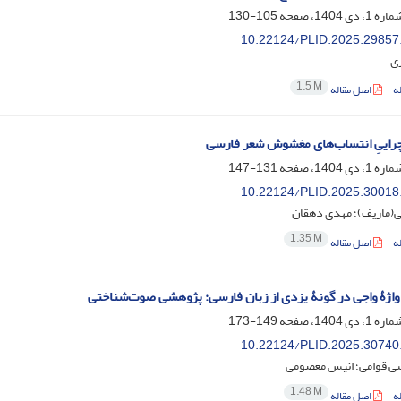
105-130
10.22124/PLID.2025.29857
ری
1.5 M
ه
اصل مقاله
چراییِ انتساب‌های مغشوش شعر فارسی
131-147
10.22124/PLID.2025.30018
ی(ماریف)؛ مهدی دهقان
1.35 M
ه
اصل مقاله
 واژۀ واجی در گونۀ یزدی از زبان فارسی: پژوهشی صوت‌شناختی
149-173
10.22124/PLID.2025.30740
سی قوامی؛ انیس معصومی
1.48 M
ه
اصل مقاله