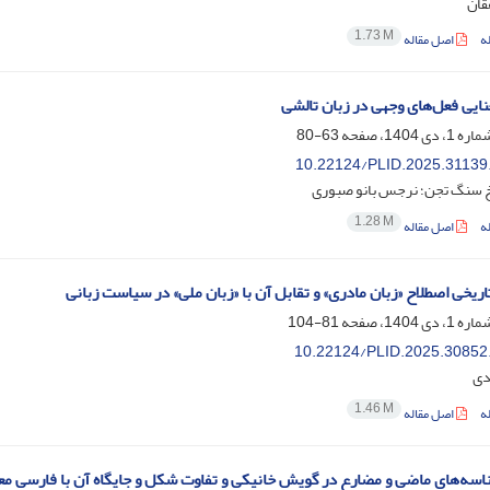
قان
1.73 M
ه
اصل مقاله
ایی فعل‌های وجهی در زبان تالشی
63-80
10.22124/PLID.2025.31139
سنگ تجن؛ نرجس بانو صبوری
1.28 M
ه
اصل مقاله
ریخی اصطلاح «زبان مادری» و تقابل آن با «زبان ملی» در سیاست زبانی
81-104
10.22124/PLID.2025.30852
دی
1.46 M
ه
اصل مقاله
اسه‌های ماضی و مضارع در گویش خانیکی و تفاوت شکل و جایگاه آن با فارسی معی