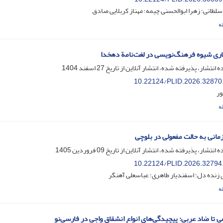
ر سلطانی؛ زهرا ابوالحسنی چیمه؛ مهناز کربلایی صادق
ه
ری شیوه فرهنگ‌نویسی در لغت‌نامة دهخدا
ه انتشار، پذیرفته شده، انتشار آنلاین از تاریخ
27 اسفند 1404
10.22124/PLID.2026.32870
ور
ه
مانی به حالت مفعولی در بلوچی
ه انتشار، پذیرفته شده، انتشار آنلاین از تاریخ
09 فروردین 1405
10.22124/PLID.2026.32794
 زنده دل؛ اسفندیار طاهری؛ عباسعلی آهنگر
ه
می تا ضاد عربی: پیچیدگی‌های انواع انشقاق واجی در فارسی‌نو