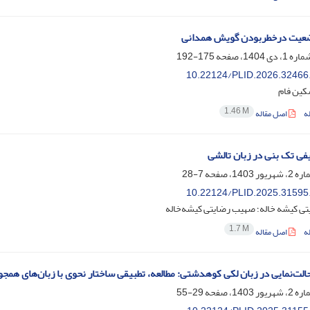
وضعیت درخطربودن گویش همدانی
175-192
10.22124/PLID.2026.32466
کین فام
1.46 M
ه
اصل مقاله
فی تک بنی در زبان تالشی
7-28
10.22124/PLID.2025.31595
تی کیشه خاله؛ صهیب رضایتی کیشه‌خاله
1.7 M
ه
اصل مقاله
حالت‌نمایی در زبان لکی کوهدشتی: مطالعه، تطبیقی ساختار نحوی با زبان‌های همجو
29-55