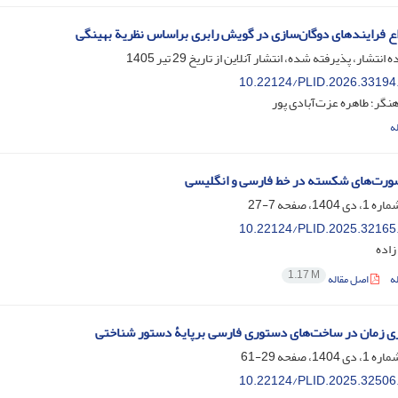
اع فرایندهای دوگان‌سازی در گویش رابری براساس نظریة بهینگی
ه انتشار، پذیرفته شده، انتشار آنلاین از تاریخ
29 تیر 1405
10.22124/PLID.2026.33194
نگر؛ طاهره عزت‌آبادی پور
ه
ورت‌های شکسته در خط فارسی و انگلیسی
7-27
10.22124/PLID.2025.32165
زاده
1.17 M
ه
اصل مقاله
ی زمان در ساخت‌های دستوری فارسی برپایۀ دستور شناختی
29-61
10.22124/PLID.2025.32506