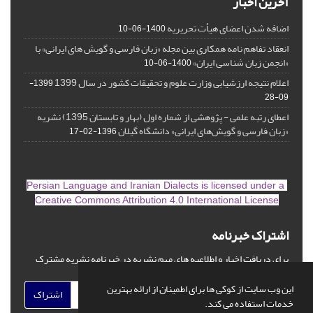
آخرین اخبار
اضافه شدن اعضای هیأت تحریریه
1400-06-10
انعقاد تفاهم نامه همکاری بین مجله «زبان فارسی و گویش های ایرانی» با
«انجمن زبان شناسی ایران»
1400-06-10
اعلام نتیجه ارزشیابی وزارت علوم و تحقیقات کشور در سال 1399
1399-
09-28
اعطای رتبه علمی - پژوهشی از شماره اول (بهار و تابستان 1395) نشریه
«زبان فارسی و گویش‌های ایرانی» دانشگاه گیلان
1396-02-17
is licensed under a
Persian Language and Iranian Dialects
Creative Commons Attribution 4.0 International License
اشتراک خبرنامه
برای دریافت اخبار و اطلاعیه های مهم نشریه در خبرنامه نشریه مشترک
شوید.
این وب سایت از کوکی ها برای اطمینان از ارائه بهترین
اشتراک
خدمات استفاده می کند.