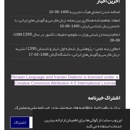
آخرین اخبار
اضافه شدن اعضای هیأت تحریریه
1400-06-10
انعقاد تفاهم نامه همکاری بین مجله «زبان فارسی و گویش های ایرانی» با
«انجمن زبان شناسی ایران»
1400-06-10
اعلام نتیجه ارزشیابی وزارت علوم و تحقیقات کشور در سال 1399
1399-
09-28
اعطای رتبه علمی - پژوهشی از شماره اول (بهار و تابستان 1395) نشریه
«زبان فارسی و گویش‌های ایرانی» دانشگاه گیلان
1396-02-17
is licensed under a
Persian Language and Iranian Dialects
Creative Commons Attribution 4.0 International License
اشتراک خبرنامه
برای دریافت اخبار و اطلاعیه های مهم نشریه در خبرنامه نشریه مشترک
شوید.
این وب سایت از کوکی ها برای اطمینان از ارائه بهترین
اشتراک
خدمات استفاده می کند.