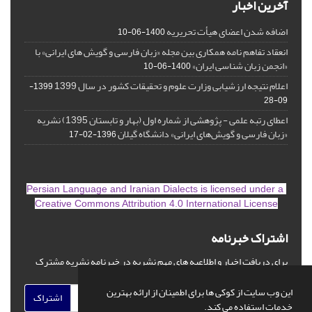
آخرین اخبار
اضافه شدن اعضای هیأت تحریریه
1400-06-10
انعقاد تفاهم نامه همکاری بین مجله «زبان فارسی و گویش های ایرانی» با
«انجمن زبان شناسی ایران»
1400-06-10
اعلام نتیجه ارزشیابی وزارت علوم و تحقیقات کشور در سال 1399
1399-
09-28
اعطای رتبه علمی - پژوهشی از شماره اول (بهار و تابستان 1395) نشریه
«زبان فارسی و گویش‌های ایرانی» دانشگاه گیلان
1396-02-17
is licensed under a
Persian Language and Iranian Dialects
Creative Commons Attribution 4.0 International License
اشتراک خبرنامه
برای دریافت اخبار و اطلاعیه های مهم نشریه در خبرنامه نشریه مشترک
شوید.
این وب سایت از کوکی ها برای اطمینان از ارائه بهترین
اشتراک
خدمات استفاده می کند.