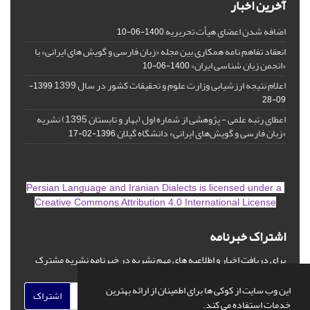
آخرین اخبار
اضافه شدن اعضای هیأت تحریریه
1400-06-10
انعقاد تفاهم نامه همکاری بین مجله «زبان فارسی و گویش های ایرانی» با
«انجمن زبان شناسی ایران»
1400-06-10
اعلام نتیجه ارزشیابی وزارت علوم و تحقیقات کشور در سال 1399
1399-
09-28
اعطای رتبه علمی - پژوهشی از شماره اول (بهار و تابستان 1395) نشریه
«زبان فارسی و گویش‌های ایرانی» دانشگاه گیلان
1396-02-17
is licensed under a
Persian Language and Iranian Dialects
Creative Commons Attribution 4.0 International License
اشتراک خبرنامه
برای دریافت اخبار و اطلاعیه های مهم نشریه در خبرنامه نشریه مشترک
شوید.
این وب سایت از کوکی ها برای اطمینان از ارائه بهترین
اشتراک
خدمات استفاده می کند.