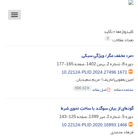
Toggle
vigation
کلیدواژه‌ها =
تأکید
3
تعداد مقالات:
«مر» مخفف مگر/ ویژگیِ سبکی
دوره 8، شماره 2، بهمن 1402، صفحه
165-177
10.22124/PLID.2024.27496.1671
امین یعقوبی(ماریف)؛ مریم سعیدیان
996.42 K
مشاهده مقاله
اصل مقاله
گونه‌ای از بیان سوگند با ساختِ نحوی شرط
دوره 5، شماره 2، مهر 1399، صفحه
125-143
10.22124/PLID.2020.16893.1466
فرهاد محمدی