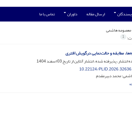
ویسندگان
ارسال مقاله
داوران
تماس با ما
معصومه هاشمی
1
ات:
‌ها، مطابقه و حالت‌نمایی درگویش‌ افتری
ه انتشار، پذیرفته شده، انتشار آنلاین از تاریخ
03 اسفند 1404
10.22124/PLID.2026.32636
شمی؛ محمد دبیرمقدم
ه